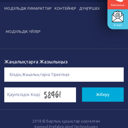
байланыс
МОДУЛЬДІК ҒИМАРАТТАР
КОНТЕЙНЕР
ДҮҢГІРШЕК
E-mail
МОДУЛЬДІК ҮЙЛЕР
Жаңалықтарға Жазылыңыз
Жіберу
2018 © Барлық құқықтар қорғалған
Karmod Prefabricated Technologies