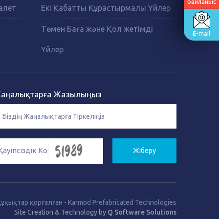
байланыс
алет
Екі Қабатты Құрастырмалы Үйлер
Төмен Баға және Қол жетімді
E-mail
Үйлер
аңалықтарға Жазылыңыз
Жіберу
құқықтар қорғалған
-
Karmod Prefabricated Technologies
Site Creation & Technology by
Q Software Solutions