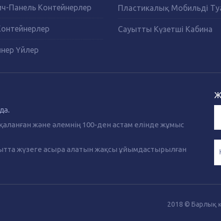
ч-Панель Контейнерлер
Пластикалық Мобильді Ту
Контейнерлер
Сауытты Күзетші Кабина
нер Үйлер
Ж
да.
қаланған және әлемнің 100-ден астам елінде жұмыс
ақытта жүзеге асыра алатын жақсы ұйымдастырылған
2018 © Барлық 