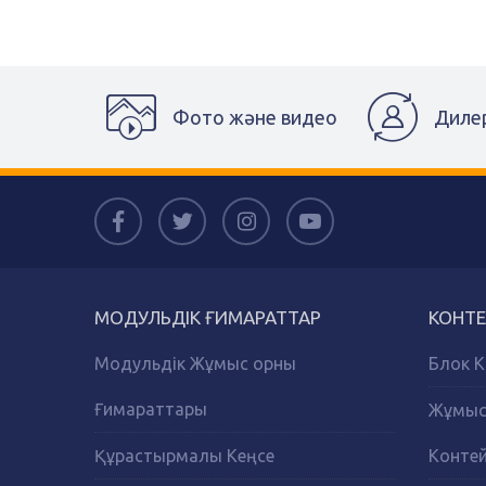
Фото және видео
Диле
МОДУЛЬДІК ҒИМАРАТТАР
КОНТЕ
Модульдік Жұмыс орны
Блок К
Ғимараттары
Жұмыс 
Құрастырмалы Кеңсе
Конте