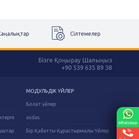
аңалықтар
Сілтемелер
Бізге Қоңырау Шалыңыз
+90 539 635 89 38
МОДУЛЬДІК ҮЙЛЕР
Болат үйлер
ктерге
asdas
WhatsApp
Душтар
Бір Қабатты Құрастырмалы Үйлер