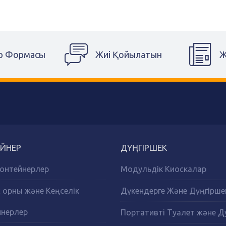
р Формасы
Жиі Қойылатын
Ж
ЙНЕР
ДҮҢГІРШЕК
онтейнерлер
Модульдік Киоскалар
орны және Кеңселік
Дүкендерге Және Дүңгірше
йнерлер
Портативті Туалет және 