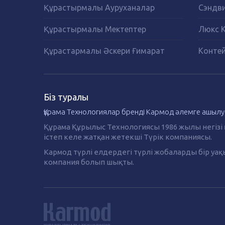
Құрастырмалы Ауруханалар
Сэндви
Құрастырмалы Мектептер
Люкс 
Құрастармалы Әскери Ғимарат
Контей
Біз туралы
Құрама Технологиялар бренді Кармод әлемге ашылу
Құрама Құрылыс Технологиясы 1986 жылы негізі 
істеп келе жатқан жетекші Түрік компаниясы.
Кармод түрлі елдердегі түрлі жобаларды бір у
компания болып шықты.