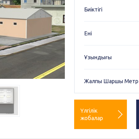
Биіктігі
Ені
Ұзындығы
Жалпы Шаршы Метр
Үлгілік
жобалар