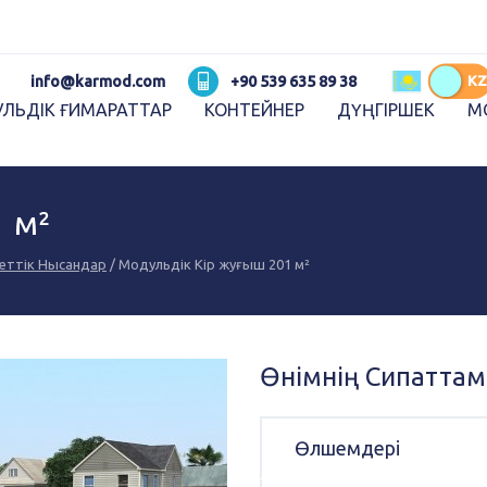
Karmod العربية
Karmod Pусский
Karmod Україна
Karmod ایران
RU
KZ
info@karmod.com
+90 539 635 89 38
ЛЬДІК ҒИМАРАТТАР
КОНТЕЙНЕР
ДҮҢГІРШЕК
М
Karmod Ελλάδα
Karmod العربية
Karmod España
Karmod Romania
K
 м²
Karmod ישראל
Karmod Россия
еттік Нысандар
/ Модульдік Кір жуғыш 201 м²
Karmod Հայաստան
Karmod Shqipëri
Karmod Norge
Karmod Canada
Өнімнің Сипатта
Өлшемдері