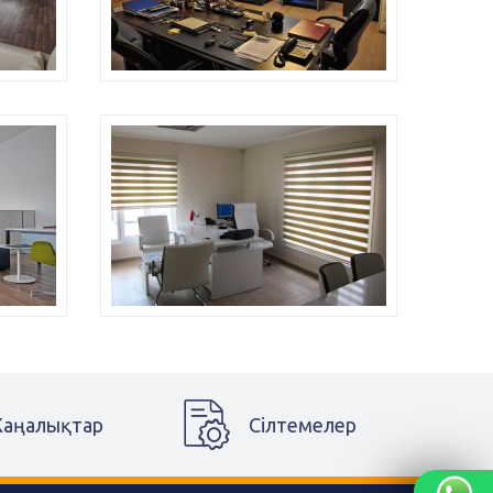
аңалықтар
Сілтемелер