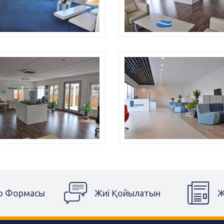
р Формасы
Жиі Қойылатын
Ж