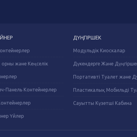
ЙНЕР
ДҮҢГІРШЕК
онтейнерлер
Модульдік Киоскалар
орны және Кеңселік
Дүкендерге Және Дүңгірше
йнерлер
Портативті Туалет және 
ч-Панель Контейнерлер
Пластикалық Мобильді Ту
Контейнерлер
Сауытты Күзетші Кабина
нер Үйлер