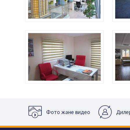
Фото және видео
Диле