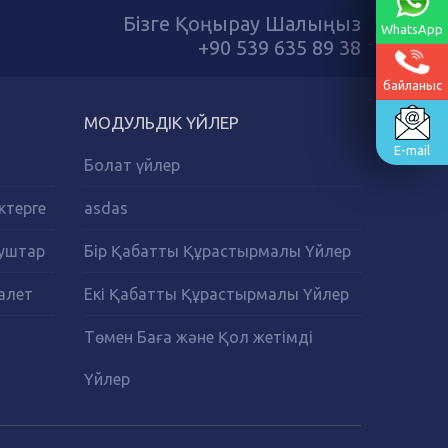
Бізге Қоңырау Шалыңыз
WhatsApp
+90 539 635 89 38
байланыс
МОДУЛЬДІК ҮЙЛЕР
E-mail
Болат үйлер
ктерге
asdas
Душтар
Бір Қабатты Құрастырмалы Үйлер
алет
Екі Қабатты Құрастырмалы Үйлер
Төмен Баға және Қол жетімді
Үйлер