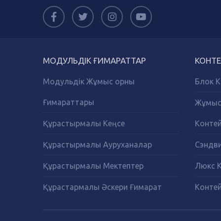
МОДУЛЬДІК ҒИМАРАТТАР
КОНТЕ
Модульдік Жұмыс орны
Блок К
Ғимараттары
Жұмыс 
Құрастырмалы Кеңсе
Конте
Құрастырмалы Ауруханалар
Сэндви
Құрастырмалы Мектептер
Люкс 
Құрастармалы Әскери Ғимарат
Контей