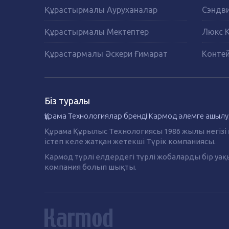
Құрастырмалы Ауруханалар
Сэндви
Құрастырмалы Мектептер
Люкс 
Құрастармалы Әскери Ғимарат
Контей
Біз туралы
Құрама Технологиялар бренді Кармод әлемге ашылу
Құрама Құрылыс Технологиясы 1986 жылы негізі 
істеп келе жатқан жетекші Түрік компаниясы.
Кармод түрлі елдердегі түрлі жобаларды бір у
компания болып шықты.