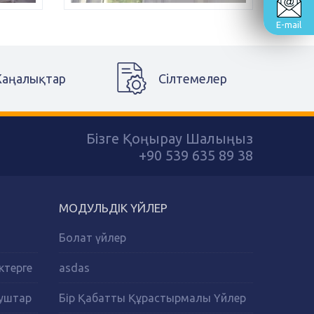
E-mail
аңалықтар
Сілтемелер
Бізге Қоңырау Шалыңыз
+90 539 635 89 38
МОДУЛЬДІК ҮЙЛЕР
Болат үйлер
ктерге
asdas
Душтар
Бір Қабатты Құрастырмалы Үйлер