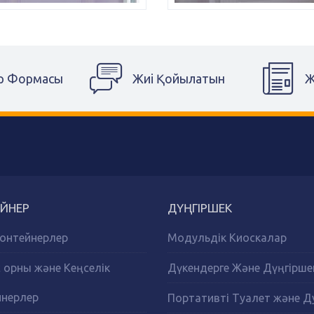
р Формасы
Жиі Қойылатын
Ж
ЙНЕР
ДҮҢГІРШЕК
онтейнерлер
Модульдік Киоскалар
орны және Кеңселік
Дүкендерге Және Дүңгірше
йнерлер
Портативті Туалет және 