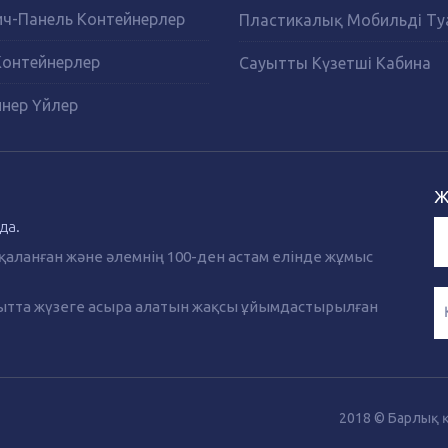
ч-Панель Контейнерлер
Пластикалық Мобильді Ту
Контейнерлер
Сауытты Күзетші Кабина
нер Үйлер
Ж
да.
қаланған және әлемнің 100-ден астам елінде жұмыс
ақытта жүзеге асыра алатын жақсы ұйымдастырылған
2018 © Барлық 