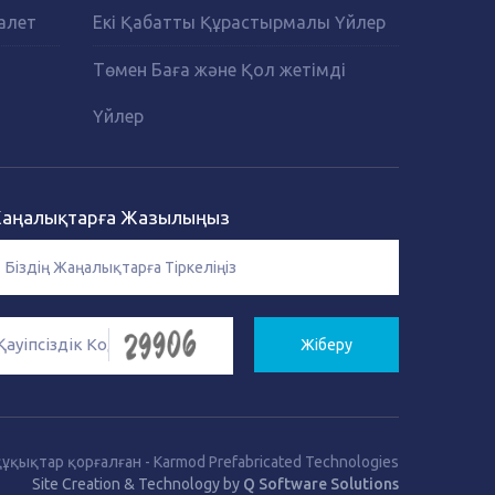
алет
Екі Қабатты Құрастырмалы Үйлер
Төмен Баға және Қол жетімді
Үйлер
аңалықтарға Жазылыңыз
Жіберу
құқықтар қорғалған
-
Karmod Prefabricated Technologies
Site Creation & Technology by
Q Software Solutions