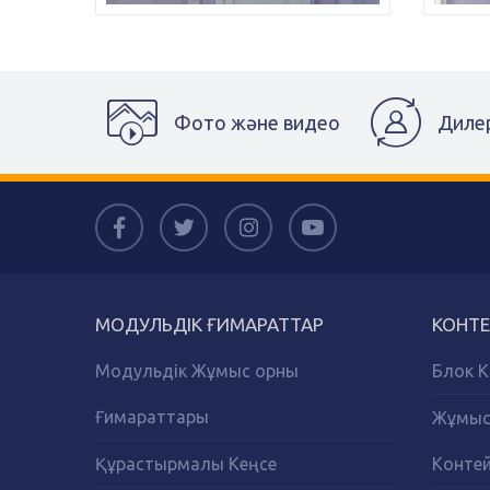
Фото және видео
Диле
МОДУЛЬДІК ҒИМАРАТТАР
КОНТЕ
Модульдік Жұмыс орны
Блок К
Ғимараттары
Жұмыс 
Құрастырмалы Кеңсе
Конте