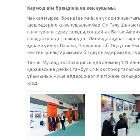
Кармод өнім брендінің ең кең ауқымы.
Чанкая мырза, бренді өнімнің ең үлкен жиынтығы
шешімдеріне қызығушылық бар. Ол Таяу Шығыстағ
салу туралы сұрау салуды, сондай-ақ Батыс Афри
салуды сұрады, алжирден, Ливиядан құрастырылғ
құрама үйлер, Панама, Перу және т.б. Оңтүстік 
келген қонақтарымызға біздің өнімдеріміздің тү
16-шы Мусиад экспозициясында әлемнің 123 еліне
қарашасына дейін Стамбул CNR Экспо-орталығын
ұйымының мүше елдері, жергілікті және халықа
кірді.