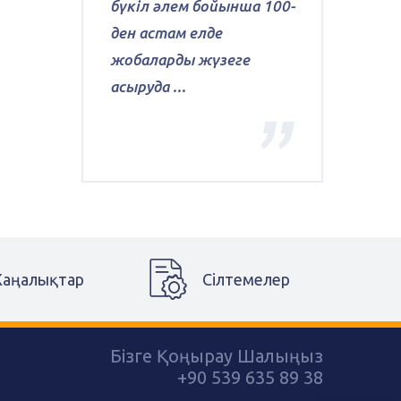
бүкіл әлем бойынша 100-
ден астам елде
жобаларды жүзеге
асыруда ...
аңалықтар
Сілтемелер
Бізге Қоңырау Шалыңыз
+90 539 635 89 38