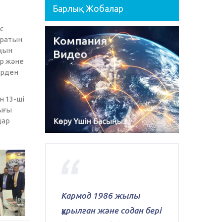
Барлық Жобалар
с
аратын
аңын
р және
ерден
н 13-ші
ығы
дар
Кармод 1986 жылы
құрылған және содан бері