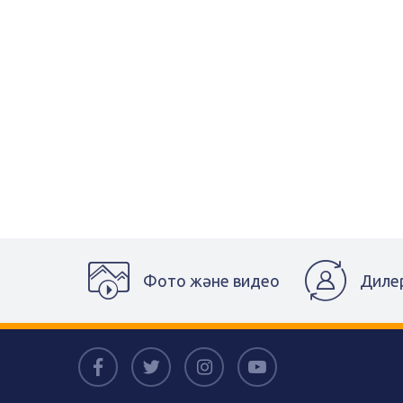
Фото және видео
Диле