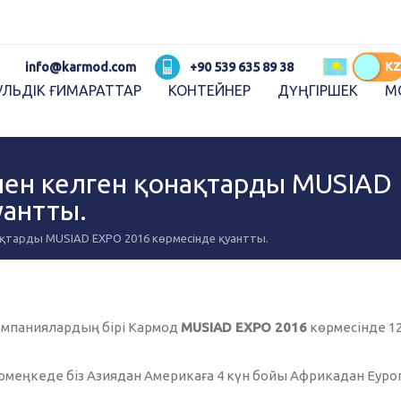
Karmod العربية
Karmod Pусский
Karmod Україна
Karmod ایران
RU
KZ
info@karmod.com
+90 539 635 89 38
ЛЬДІК ҒИМАРАТТАР
КОНТЕЙНЕР
ДҮҢГІРШЕК
М
Karmod Ελλάδα
Karmod العربية
Karmod España
Karmod Romania
K
нен келген қонақтарды MUSIAD
Karmod ישראל
Karmod Россия
уантты.
Karmod Հայաստան
Karmod Shqipëri
нақтарды MUSIAD EXPO 2016 көрмесінде қуантты.
Karmod Norge
Karmod Canada
мпаниялардың бірі Кармод
MUSIAD EXPO 2016
көрмесінде 12
рмеңкеде біз Азиядан Америкаға 4 күн бойы Африкадан Еуро