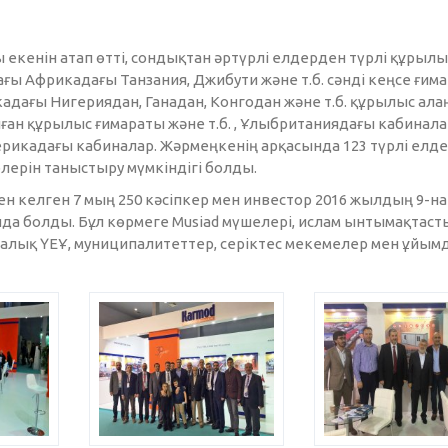
 екенін атап өтті, сондықтан әртүрлі елдерден түрлі құрылы
ы Африкадағы Танзания, Джибути және т.б. сәнді кеңсе ғим
кадағы Нигериядан, Ганадан, Конгодан және т.б. құрылыс ал
ан құрылыс ғимараты және т.б. , Ұлыбританиядағы кабинала
Америкадағы кабиналар. Жәрмеңкенің арқасында 123 түрлі елд
рлерін таныстыру мүмкіндігі болды.
н келген 7 мың 250 кәсіпкер мен инвестор 2016 жылдың 9-на
да болды. Бұл көрмеге Musiad мүшелері, ислам ынтымақтаст
ралық ҮЕҰ, муниципалитеттер, серіктес мекемелер мен ұйым