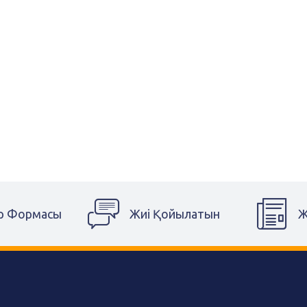
р Формасы
Жиі Қойылатын
Ж