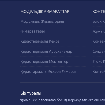
МОДУЛЬДІК ҒИМАРАТТАР
КОНТЕ
Модульдік Жұмыс орны
Блок К
Ғимараттары
Жұмыс 
Құрастырмалы Кеңсе
Конте
Құрастырмалы Ауруханалар
Сэндви
Құрастырмалы Мектептер
Люкс 
Құрастармалы Әскери Ғимарат
Контей
Біз туралы
Құрама Технологиялар бренді Кармод әлемге ашылу