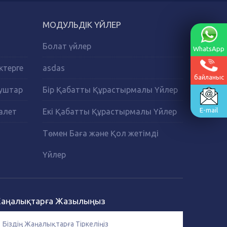
МОДУЛЬДІК ҮЙЛЕР
Болат үйлер
WhatsApp
ктерге
asdas
байланыс
Душтар
Бір Қабатты Құрастырмалы Үйлер
E-mail
алет
Екі Қабатты Құрастырмалы Үйлер
Төмен Баға және Қол жетімді
Үйлер
аңалықтарға Жазылыңыз