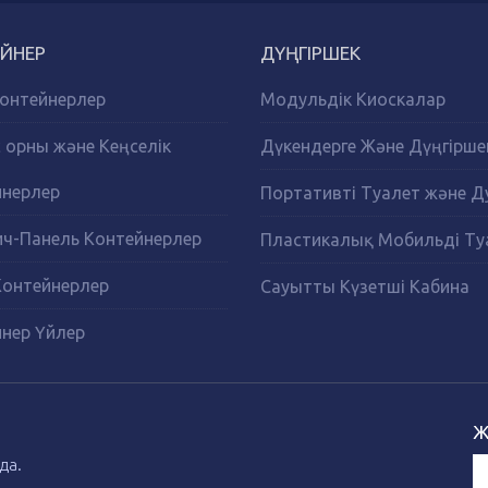
ЙНЕР
ДҮҢГІРШЕК
онтейнерлер
Модульдік Киоскалар
орны және Кеңселік
Дүкендерге Және Дүңгірше
йнерлер
Портативті Туалет және 
ч-Панель Контейнерлер
Пластикалық Мобильді Ту
Контейнерлер
Сауытты Күзетші Кабина
нер Үйлер
Ж
да.